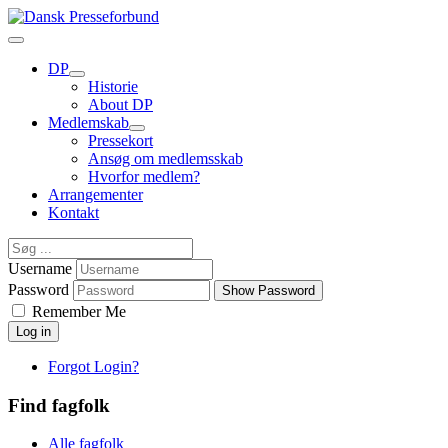
DP
Historie
About DP
Medlemskab
Pressekort
Ansøg om medlemsskab
Hvorfor medlem?
Arrangementer
Kontakt
Username
Password
Show Password
Remember Me
Log in
Forgot Login?
Find fagfolk
Alle fagfolk