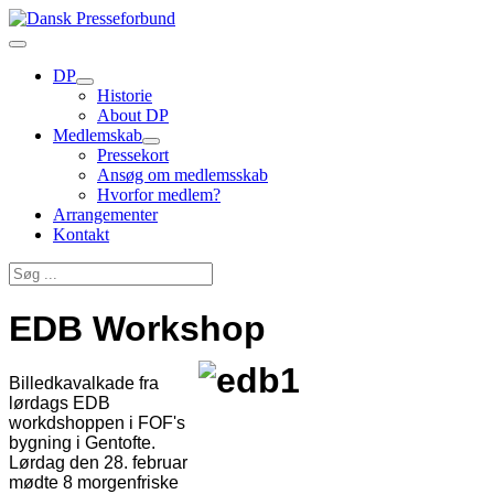
DP
Historie
About DP
Medlemskab
Pressekort
Ansøg om medlemsskab
Hvorfor medlem?
Arrangementer
Kontakt
EDB Workshop
Billedkavalkade fra
lørdags EDB
workdshoppen i FOF's
bygning i Gentofte.
Lørdag den 28. februar
mødte 8 morgenfriske