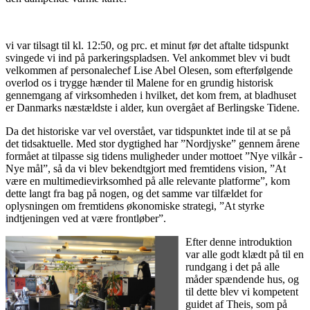
vi var tilsagt til kl. 12:50, og prc. et minut før det aftalte tidspunkt
svingede vi ind på parkeringspladsen. Vel ankommet blev vi budt
velkommen af personalechef Lise Abel Olesen, som efterfølgende
overlod os i trygge hænder til Malene for en grundig historisk
gennemgang af virksomheden i hvilket, det kom frem, at bladhuset
er Danmarks næstældste i alder, kun overgået af Berlingske Tidene.
Da det historiske var vel overstået, var tidspunktet inde til at se på
det tidsaktuelle. Med stor dygtighed har ”Nordjyske” gennem årene
formået at tilpasse sig tidens muligheder under mottoet ”Nye vilkår -
Nye mål”, så da vi blev bekendtgjort med fremtidens vision, ”At
være en multimedievirksomhed på alle relevante platforme”, kom
dette langt fra bag på nogen, og det samme var tilfældet for
oplysningen om fremtidens økonomiske strategi, ”At styrke
indtjeningen ved at være frontløber”.
Efter denne introduktion
var alle godt klædt på til en
rundgang i det på alle
måder spændende hus, og
til dette blev vi kompetent
guidet af Theis, som på