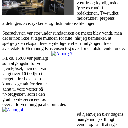
værdig og kyndig måde
førte os rundt i
redaktionen, Tv-studiet,
radiostudiet, prepress
afdelingen, avistrykkeriet og distributionsafdelingen.
Spørgelysten var stor under rundgangen og meget blev vendt, men
det er nok ikke at tage munden for fuld, når jeg bemærker, at
spørgelysten ekspanderede yderligere efter rundgangen, hvor
avisredaktør Flemming Kristensen tog over for en afsluttende runde.
Kl. ca. 15:00 var planlagt
som afgangstid for vor
hjemkørsel, men den var
langt over 16:00 før et
meget tilfreds selskab
kunne sige tak for denne
gang til vore værter på
”Nordjyske”, som i den
grad havde serviceret os
over al forventning på alle områder.
På hjemvejen blev dagens
mange indtryk flittigt
vendt, og sandt at sige