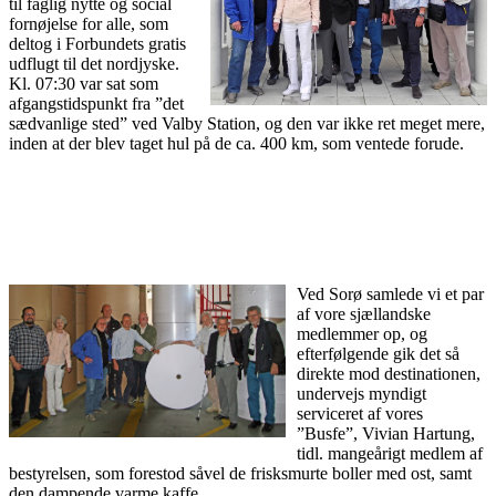
til faglig nytte og social
fornøjelse for alle, som
deltog i Forbundets gratis
udflugt til det nordjyske.
Kl. 07:30 var sat som
afgangstidspunkt fra ”det
sædvanlige sted” ved Valby Station, og den var ikke ret meget mere,
inden at der blev taget hul på de ca. 400 km, som ventede forude.
Ved Sorø samlede vi et par
af vore sjællandske
medlemmer op, og
efterfølgende gik det så
direkte mod destinationen,
undervejs myndigt
serviceret af vores
”Busfe”, Vivian Hartung,
tidl. mangeårigt medlem af
bestyrelsen, som forestod såvel de frisksmurte boller med ost, samt
den dampende varme kaffe.